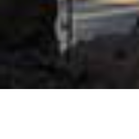
Der sehr angenehme Nebeneffekt meines Besuchs beim
Sani
Gourmet Festival 2016
war, dass ich ein paar Nächte im Porto
Sani wohnen konnte, einem der vier Hotels im
Sani Resort
auf
der griechischen Halbinsel Halkidiki. Bei der Gelegenheit habe