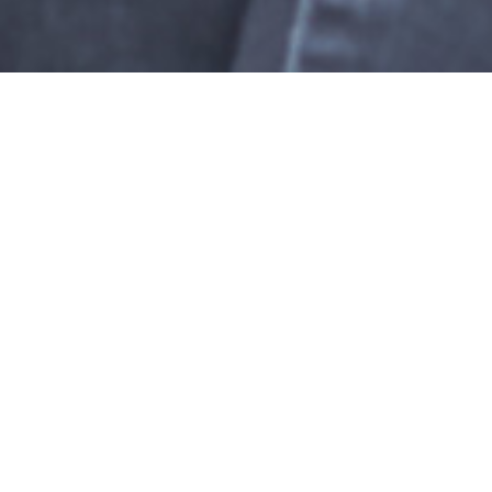
Die Patisserie von Lea Zapf auf dem
Viktualienmarkt in München: Canelé,
Choux & Co.
Für das
Taste France Magazin
habe ich Lea Zapf von der
Marktpatisserie am Viktualienmarkt portraitiert – in Bild und
Text. Fortan werde ich für Taste France noch den ein oder
anderen französischen Kulinarik-Tipp in München erkunden, und
Lea hat den Anfang gemacht. Zusammen mit
David Seitz
, der
das Video-Portrait gemacht hat, habe ich bei Lea einen Tag lang
in die Produktion und ihren wunderbaren Marktstand geblickt,
mich mit ihr über ihre Philosophie und vor allem ihre