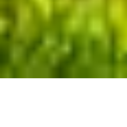
Nicht nur das
Weingut Bickel-Stumpf
habe ich auf meiner
kleinen Tour im September besucht, das war ja erst der Anfang.
Melanie war ein hervorragender Weingüter-Guide und hat mich
kurzer Hand ein paar Kilometer weiter nördlich den Main hinauf
mitgenommen, bis nach Randersacker. Martin Schmitt vom