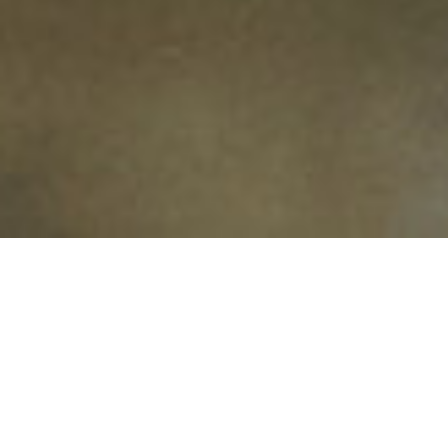
Das Menü im Restaurant Atelier bei Jan
Hartwig am 16.06.2020
In der letzten Woche war ich im Atelier im Bayerischen Hof – und
mit kleiner Kamera-Ausstattung am Tisch reicht es für eine
kurze Momentaufnahme des Abends und des Menüs von Jan