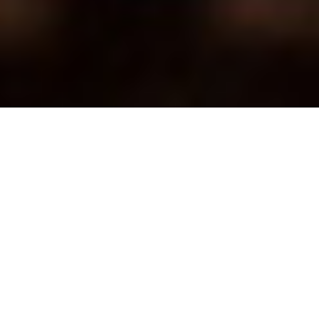
Sommer zum Essen: Büffelmozzarella
mit Tomaten
Die vielleicht sommerlichste aller Beilagen oder Vorspeisen:
Büffelmozzarella
mit Tomaten. Caprese geht ja wohl immer, am
vielleicht besten schmeckt der Italo-Klassiker in der Sonne,
zusammen mit einem guten Glas Wein. Ich habe für meine
Version des Klassikers
Tomaten vom Waldgärtner
und
Büffelmozzarella verwendet. Mehr braucht es auch gar nicht,