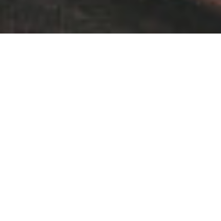
Ploen Ruedee Night Market – der
moderne Nachtmarkt in Chiang Mai
Erst knapp 6 Jahre alt ist der Ploen Ruedee Night Market in
Chiang Mai. Es ist ein sehr moderner und internationaler Markt im
Stil eines Streetfood-Festivals, von denen es auch in Thailand
immer mehr gibt – in Bangkok ist der ARTBOX Night Market im
Chuvit Garden zum Beispiel vergleichbar. Die Preise für Crawfish
Boil, BBQ oder Sticky Rice sind im Gegensatz zu den klassischen
Märkten in Thailand eher westlich angehaucht, dafür ist das
moderne Flair auch bei Organisation und Nachhaltigkeit spürbar:
Die sanitären Einrichtungen sind groß und sauber,