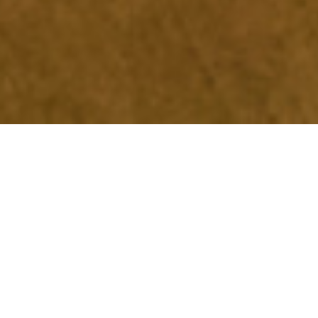
Food-Fotografie im Restaurant-Setting der vielfach
ausgezeichneten Küche von
Sascha Kemmerer
in der
Kilian
Stuba
im Ifen Hotel Kleinwalsertal. Stand Oktober 2020: 1*
Guide
Michelin
, 18 Punkte
Gault&Millau
Deutschland, 17,5 Punkte
Gault&Millau Österreich.
Travel Charme Ifen Hotel Kleinwalsertal
Oktober 2020
Verwendung: Print , Social Media & Web, Pressearbeit