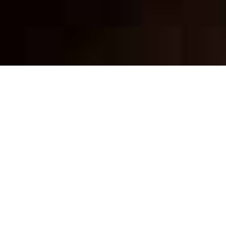
Perfekt für den Herbst, schmeckt aber
auch zu anderen Jahreszeiten:
Linguine mit Kürbis, Belugalinsen &
Auberginenkaviar
Kürbis my love! Im Herbst (und eigentlich zu jeder anderen
Jahreszeit) könnte ich mich zur Not ausschließlich von Kürbis
ernähren – vorzugsweise aus dem Ofen, leicht geröstet. Für
Pasta
habe ich auch eine Schwäche. Belugalinsen und