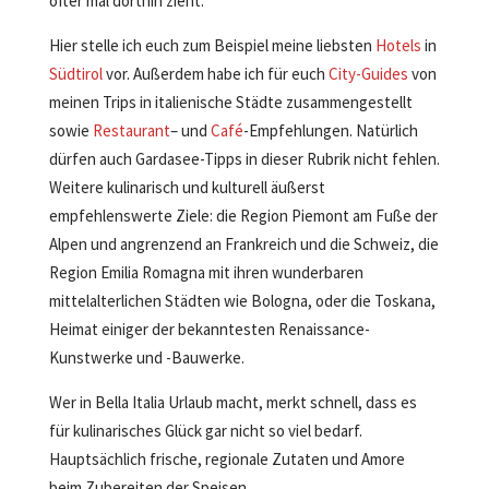
öfter mal dorthin zieht.
Hier stelle ich euch zum Beispiel meine liebsten
Hotels
in
Südtirol
vor. Außerdem habe ich für euch
City-Guides
von
meinen Trips in italienische Städte zusammengestellt
sowie
Restaurant
– und
Café
-Empfehlungen. Natürlich
dürfen auch Gardasee-Tipps in dieser Rubrik nicht fehlen.
Weitere kulinarisch und kulturell äußerst
empfehlenswerte Ziele: die Region Piemont am Fuße der
Alpen und angrenzend an Frankreich und die Schweiz, die
Region Emilia Romagna mit ihren wunderbaren
mittelalterlichen Städten wie Bologna, oder die Toskana,
Heimat einiger der bekanntesten Renaissance-
Kunstwerke und -Bauwerke.
Wer in Bella Italia Urlaub macht, merkt schnell, dass es
für kulinarisches Glück gar nicht so viel bedarf.
Hauptsächlich frische, regionale Zutaten und Amore
beim Zubereiten der Speisen.